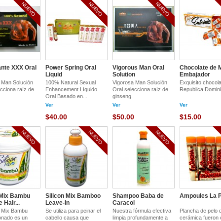
NUEVO
NUEVO
NUEVO
ante XXX Oral
Power Spring Oral
Vigorous Man Oral
Chocolate de 
Liquid
Solution
Embajador
 Man Solución
100% Natural Sexual
Vigorosa Man Solución
Exquisito chocol
ecciona raíz de
Enhancement Líquido
Oral selecciona raíz de
Republica Domin
Oral Basado en...
ginseng.
Ver
Ver
Ver
$40.00
$50.00
$15.00
NUEVO
NUEVO
NUEVO
 Mix Bambu
Silicon Mix Bamboo
Shampoo Baba de
Ampoules La 
e Hair...
Leave-In
Caracol
on Mix Bambu
Se utiliza para peinar el
Nuestra fórmula efectiva
Plancha de pelo 
onado es un
cabello causa que
limpia profundamente a
cerámica fueron