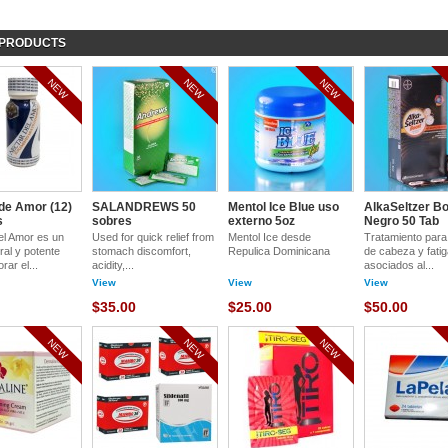
PRODUCTS
NEW
NEW
NEW
de Amor (12)
SALANDREWS 50
Mentol Ice Blue uso
AlkaSeltzer B
s
sobres
externo 5oz
Negro 50 Tab
el Amor es un
Used for quick relief from
Mentol Ice desde
Tratamiento para 
ral y potente
stomach discomfort,
Repulica Dominicana
de cabeza y fati
rar el...
acidity,...
asociados al...
View
View
View
$35.00
$25.00
$50.00
NEW
NEW
NEW