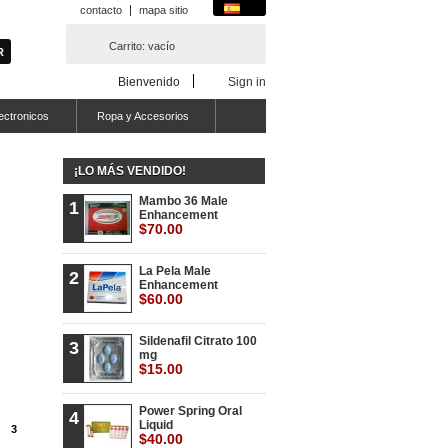
contacto
mapa sitio
Carrito:
vacío
Bienvenido
Sign in
ectronicos
Ropa y Accesorios
¡LO MÁS VENDIDO!
Mambo 36 Male
1
Enhancement
$70.00
La Pela Male
2
Enhancement
$60.00
Sildenafil Citrato 100
3
mg
$15.00
Power Spring Oral
4
Liquid
3
$40.00