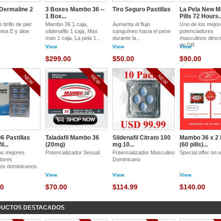
Dermaline 2
3 Boxes Mambo 36 --
Tiro Seguro Pastillas
La Pela New M
1 Box...
Pills 72 Hours..
brillo de piel
Mambo 36 1 caja,
Aumenta el flujo
Uno de los mejor
mina E y aloe
sildenafilo 1 caja, Max
sanguíneo hacia el pene
potenciadores
man 1 caja, La pela 1...
durante la...
masculinos dire
de DR
View
View
View
$299.00
$50.00
$90.00
NEW
NEW
NEW
6 Pastillas
Taladafil Mambo 36
Sildenafil Citrato 100
Mambo 36 x 2
l...
(20mg)
mg 10...
(60 pills)...
os mejores
Potencializador Sexual
Potencializador Masculino
Special offer on
dores
Dominicano
os dominicanos.
View
View
View
00
$70.00
$114.99
$140.00
UCTOS DESTACADOS