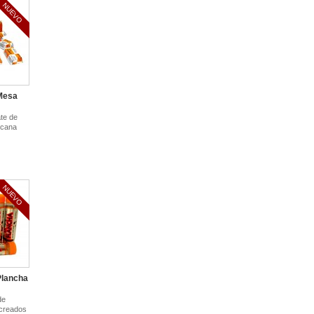
NUEVO
Mesa
ate de
icana
NUEVO
Plancha
de
 creados