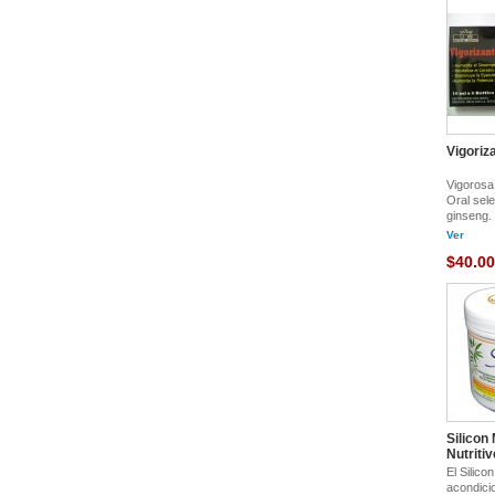
Vigoriz
Vigorosa
Oral sel
ginseng.
Ver
$40.00
Silicon
Nutritiv
El Silic
acondici