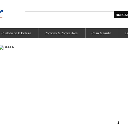
Cuidado de la Belleza
Comidas & Comestibles
Casa & Jardin
El
1
2