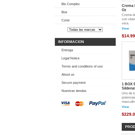
Bio Complex
Crema 
Oz
Boe
Crema de 
con vita
Corte
vera.
View
$14.99
INFORMACION
Entrega
Legal Notice
Terms and conditions of use
About us
Secure payment
1 BOX 9
Sildenafi
Nuestras tiendas
Uno de l
potencia
masculin
View
$229.
PROD