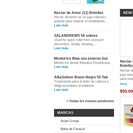
Nectar de Amor (12) Botellas
NEW 
Nectar del Amor es un jugo natural y
potente para mejorar el rendimiento...
Leer más
SALANDREWS 50 sobres
Used for quick relief from stomach
discomfort, acidity, bloating,...
Leer más
Mentol Ice Blue uso externo 5oz
Nectar 
Mentol Ice desde Repulica Dominicana
Botella
Leer más
Nectar d
jugo natu
AlkaSeltzer Boost Negro 50 Tab
para mejo
Tratamiento para el dolor de cabeza y
View
fatiga asociados al malestar...
Leer más
$50.00
» Todas los nuevos productos
MARCAS
Asian Group
Baba de Caracol