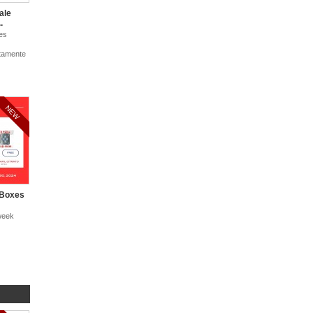
ale
.
es
ctamente
NEW
 Boxes
 week