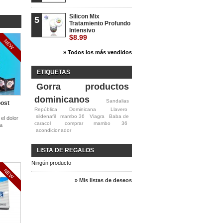
Silicon Mix
5
Tratamiento Profundo
Intensivo
$8.99
NEW
» Todos los más vendidos
ETIQUETAS
Gorra
productos
dominicanos
Sandalias
oost
República Dominicana
Llavero
sildenafil
mambo 36
Viagra
Baba de
el dolor
caracol
comprar mambo 36
ga
acondicionador
LISTA DE REGALOS
Ningún producto
NEW
» Mis listas de deseos